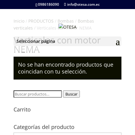
0986186090
info@otesa.com.ec
Inicio
/
PRODUCTOS
/
Bombas
/
Bombas
verticales
/ Verticales con motor NEMA
Verticales con motor
Seleccionar página
NEMA
No se han encontrado productos que
coincidan con tu selección.
Buscar
Buscar
por:
Carrito
Categorías del producto