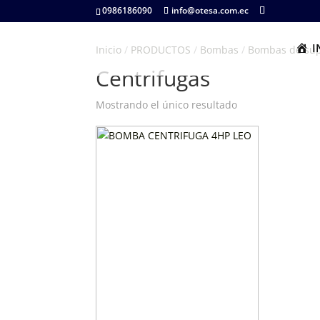
0986186090
info@otesa.com.ec
I
Inicio
/
PRODUCTOS
/
Bombas
/
Bombas de sup
Centrifugas
Mostrando el único resultado