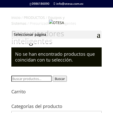
0986186090
info@otesa.com.ec
Inicio
/
PRODUCTOS
/
Equipos y
Sistemas
/ Presurizadores inteligentes
Presurizadores
Seleccionar página
inteligentes
No se han encontrado productos que
coincidan con tu selección.
Buscar
Buscar
por:
Carrito
Categorías del producto