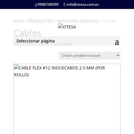
0986186090
info@otesa.com.ec
Inicio
/
PRODUCTOS
/
Materiales eléctricos
/ Cables
Cables
Seleccionar página
Mostrando el único resultado