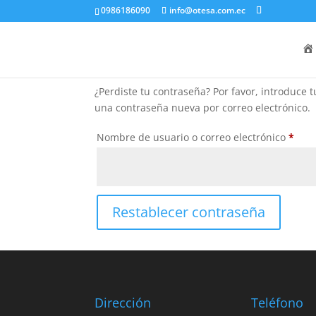
0986186090
info@otesa.com.ec
Contraseña perdida
¿Perdiste tu contraseña? Por favor, introduce 
una contraseña nueva por correo electrónico.
Obli
Nombre de usuario o correo electrónico
*
Restablecer contraseña
Dirección
Teléfono