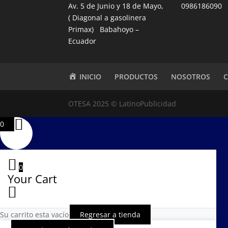
Av. 5 de Junio y 18 de Mayo,
0986186090
( Diagonal a gasolinera
Primax) Babahoyo –
Ecuador
INICIO
PRODUCTOS
NOSOTROS
OTESA 2025 © LatinoPublicidad
0
0
Your Cart
Su carrito esta vacío
Regresar a tienda