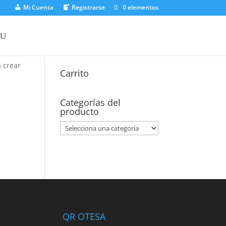
Mi Cuenta
Registrarse
0 elementos
Buscar
por:
Buscar
a crear
Carrito
Categorías del
producto
QR OTESA