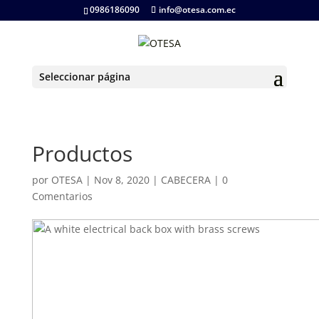
0986186090
info@otesa.com.ec
Seleccionar página
Productos
por
OTESA
|
Nov 8, 2020
|
CABECERA
|
0
Comentarios