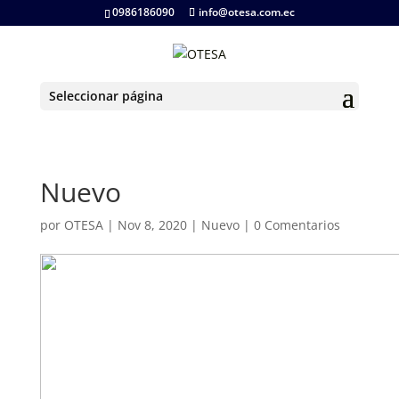
0986186090
info@otesa.com.ec
Seleccionar página
Nuevo
por
OTESA
|
Nov 8, 2020
|
Nuevo
|
0 Comentarios