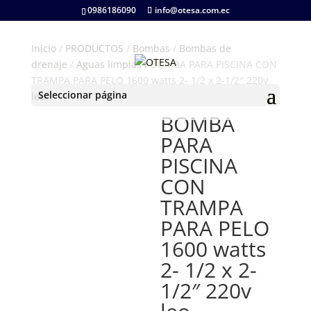
0986186090
info@otesa.com.ec
Inicio
/
PRODUCTOS
/
Bombas
/
Bombas de
drenaje
/
Aguas limpias
/ BOMBA PARA PISCINA CON
TRAMPA PARA PELO 1600 watts 2- 1/2 x 2-1/2″ 220v
Seleccionar página
leo
BOMBA
PARA
PISCINA
CON
TRAMPA
PARA PELO
1600 watts
2- 1/2 x 2-
1/2″ 220v