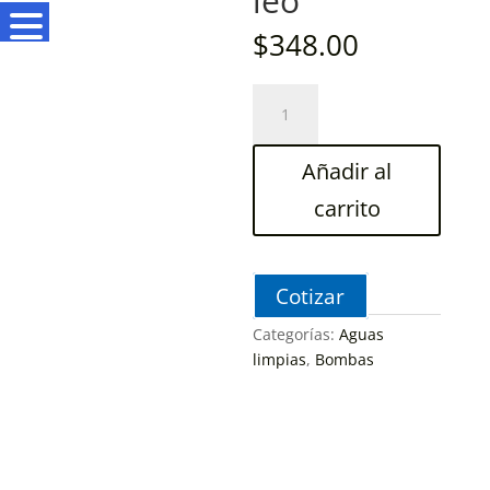
leo
$
348.00
BOMBA
PARA
PISCINA
Añadir al
CON
TRAMPA
carrito
PARA
PELO
1600
Cotizar
watts
2-
Categorías:
Aguas
1/2
limpias
,
Bombas
x
2-
1/2"
220v
leo