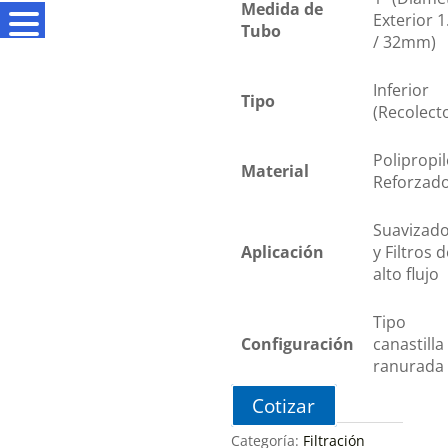
Medida de
Exterior 1
Tubo
/ 32mm)
Inferior
Tipo
(Recolect
Polipropi
Material
Reforzad
Suavizad
Aplicación
y Filtros d
alto flujo
Tipo
Configuración
canastilla
ranurada
Cotizar
Categoría:
Filtración