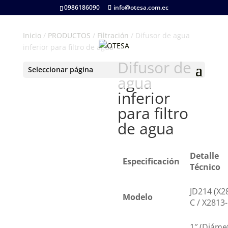
0986186090
info@otesa.com.ec
Inicio
/
PRODUCTOS
/
Filtración
/ Difusor de agua
inferior para filtro de agua
Difusor de
Seleccionar página
agua
inferior
para filtro
de agua
Detalle
Especificación
Técnico
JD214 (X2
Modelo
C / X2813-
1″ (Diáme