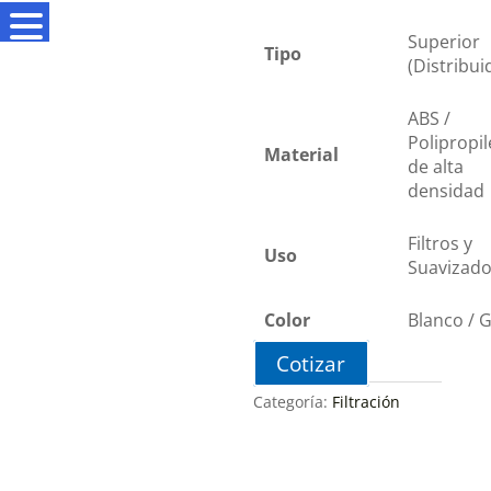
Superior
Tipo
(Distribui
ABS /
Polipropi
Material
de alta
densidad
Filtros y
Uso
Suavizado
Color
Blanco / G
Cotizar
Categoría:
Filtración