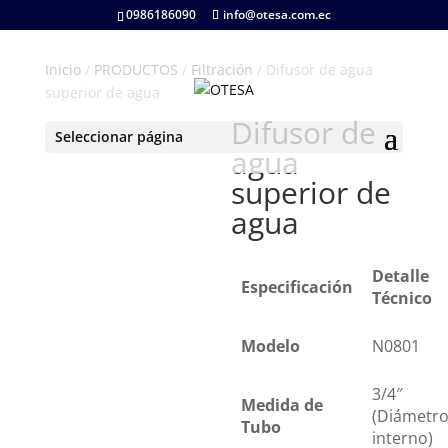
0986186090
info@otesa.com.ec
Inicio
/
PRODUCTOS
/
Filtración
/ Difusor de agua
superior de agua
Difusor de
Seleccionar página
agua
superior de
agua
Detalle
Especificación
Técnico
Modelo
N0801
3/4″
Medida de
(Diámetr
Tubo
interno)